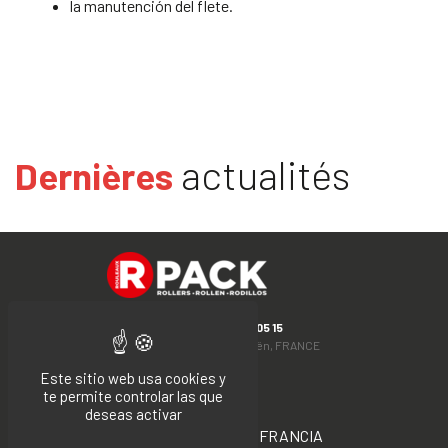
la manutención del flete.
actualités
Dernières
T. +33 (0)4 77 24 05 15
Rue du Moulin, 42130 Boën, FRANCE
Este sitio web usa cookies y
Facebook
LinkedIn
te permite controlar las que
deseas activar
FABRICADO EN FRANCIA