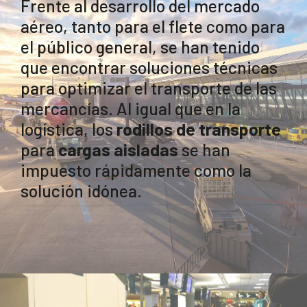
Frente al desarrollo del mercado
aéreo, tanto para el flete como para
el público general, se han tenido
que encontrar soluciones técnicas
para optimizar el transporte de las
mercancías. Al igual que en la
logística, los
rodillos de transporte
para
cargas aisladas
se han
impuesto rápidamente como la
solución idónea.