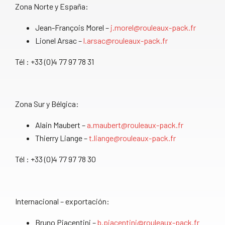
Zona Norte y España:
Jean-François Morel –
j.morel@rouleaux-pack.fr
Lionel Arsac –
l.arsac@rouleaux-pack.fr
Tél : +33 (0)4 77 97 78 31
Zona Sur y Bélgica:
Alain Maubert –
a.maubert@rouleaux-pack.fr
Thierry Liange –
t.liange@rouleaux-pack.fr
Tél : +33 (0)4 77 97 78 30
Internacional – exportación:
Bruno Piacentini –
b.piacentini@rouleaux-pack.fr