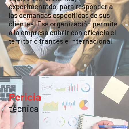
experimentado, para responder a
las demandas específicas de sus
clientes. Esa organización permite
a la empresa cubrir con eficacia el
territorio francés e internacional.
Pericia
técnica