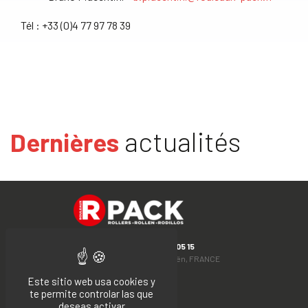
Tél : +33 (0)4 77 97 78 39
actualités
Dernières
T. +33 (0)4 77 24 05 15
Rue du Moulin, 42130 Boën, FRANCE
Este sitio web usa cookies y
Facebook
LinkedIn
te permite controlar las que
deseas activar