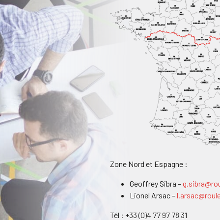
Zone Nord et Espagne :
Geoffrey Sibra –
g.sibra@ro
Lionel Arsac –
l.arsac@roul
Tél : +33 (0)4 77 97 78 31