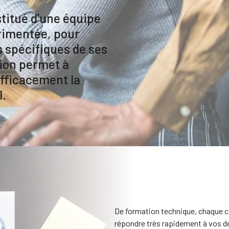
titué d’une équipe
rimentée, pour
 spécifiques de ses
tion permet à
efficacement la
l.
De formation technique, chaque c
répondre très rapidement à vos 