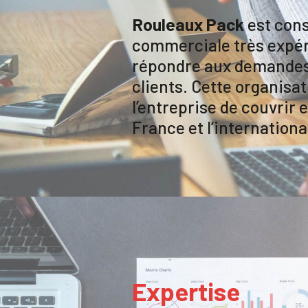
Rouleaux Pack
est cons
commerciale très expé
répondre aux demandes
clients. Cette organisa
l’entreprise de couvrir 
France et l’internationa
Expertise