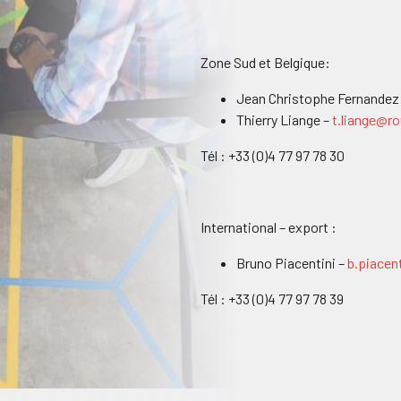
Zone Sud et Belgique:
Jean Christophe Fernandez
Thierry Liange –
t.liange@ro
Tél : +33 (0)4 77 97 78 30
International – export :
Bruno Piacentini –
b.piacen
Tél : +33 (0)4 77 97 78 39