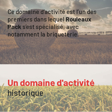
Ce domaine d’activité est l’un des
premiers dans lequel
Rouleaux
Pack
s’est spécialisé, avec
notamment la briqueterie.
Un domaine d'activité
historique