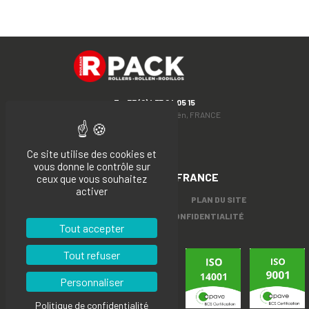
T. +33 (0)4 77 24 05 15
Rue du Moulin, 42130 Boën, FRANCE
Facebook
LinkedIn
Ce site utilise des cookies et
vous donne le contrôle sur
FABRIQUÉ
EN FRANCE
ceux que vous souhaitez
activer
MENTIONS LÉGALES
PLAN DU SITE
POLITIQUE DE CONFIDENTIALITÉ
Tout accepter
Tout refuser
Personnaliser
Politique de confidentialité