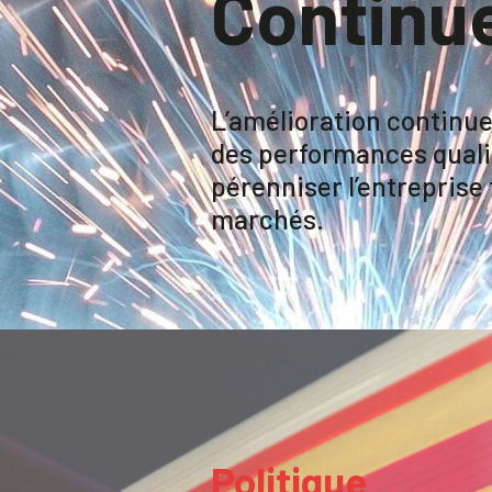
Continu
L’amélioration continue
des performances qualit
pérenniser l’entreprise f
marchés.
Politique