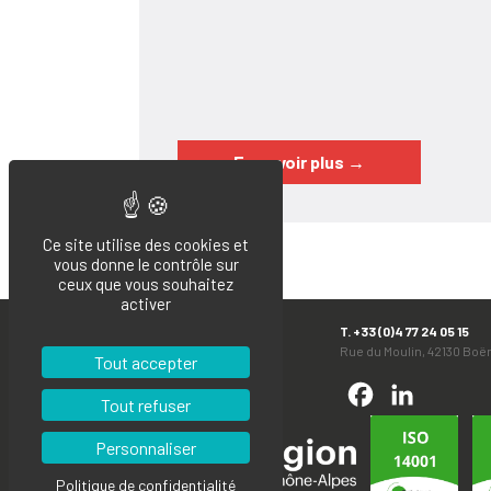
En savoir plus
→
Ce site utilise des cookies et
vous donne le contrôle sur
ceux que vous souhaitez
activer
T. +33 (0)4 77 24 05 15
Rue du Moulin, 42130 Bo
Tout accepter
Facebook
LinkedIn
Tout refuser
Personnaliser
Politique de confidentialité