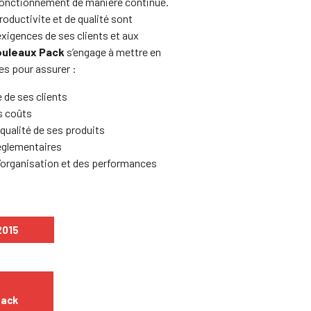
 fonctionnement de manière continue.
ductivite et de qualité sont
exigences de ses clients et aux
uleaux Pack
s’engage à mettre en
es pour assurer :
 de ses clients
s coûts
qualité de ses produits
églementaires
 l’organisation et des performances
2015
Pack