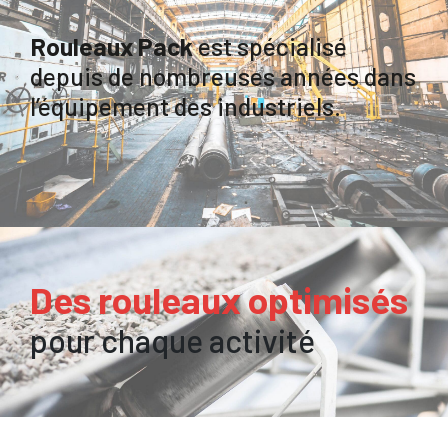
Rouleaux Pack
est spécialisé
depuis de nombreuses années dans
l’équipement des industriels.
Des rouleaux optimisés
pour chaque activité