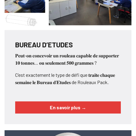
BUREAU D’ETUDES
𝐏𝐞𝐮𝐭-𝐨𝐧 𝐜𝐨𝐧𝐜𝐞𝐯𝐨𝐢𝐫 𝐮𝐧 𝐫𝐨𝐮𝐥𝐞𝐚𝐮 𝐜𝐚𝐩𝐚𝐛𝐥𝐞 𝐝𝐞 𝐬𝐮𝐩𝐩𝐨𝐫𝐭𝐞𝐫
𝟏𝟎 𝐭𝐨𝐧𝐧𝐞𝐬… 𝐨𝐮 𝐬𝐞𝐮𝐥𝐞𝐦𝐞𝐧𝐭 𝟓𝟎𝟎 𝐠𝐫𝐚𝐦𝐦𝐞𝐬 ?
C’est exactement le type de défi que 𝐭𝐫𝐚𝐢𝐭𝐞 𝐜𝐡𝐚𝐪𝐮𝐞
𝐬𝐞𝐦𝐚𝐢𝐧𝐞 𝐥𝐞 𝐁𝐮𝐫𝐞𝐚𝐮 𝐝’𝐄́𝐭𝐮𝐝𝐞𝐬 de Rouleaux Pack.
En savoir plus
→