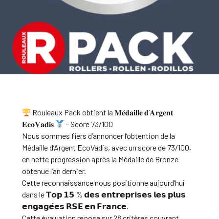
Rouleaux Pack obtient la 𝐌𝐞́𝐝𝐚𝐢𝐥𝐥𝐞 𝐝’𝐀𝐫𝐠𝐞𝐧𝐭
𝐄𝐜𝐨𝐕𝐚𝐝𝐢𝐬
– Score 73/100
Nous sommes fiers d’annoncer l’obtention de la
Médaille d’Argent EcoVadis, avec un score de 73/100,
en nette progression après la Médaille de Bronze
obtenue l’an dernier.
Cette reconnaissance nous positionne aujourd’hui
dans le 𝗧𝗼𝗽 𝟭𝟱 % 𝗱𝗲𝘀 𝗲𝗻𝘁𝗿𝗲𝗽𝗿𝗶𝘀𝗲𝘀 𝗹𝗲𝘀 𝗽𝗹𝘂𝘀
𝗲𝗻𝗴𝗮𝗴𝗲́𝗲𝘀 𝗥𝗦𝗘 𝗲𝗻 𝗙𝗿𝗮𝗻𝗰𝗲.
Cette évaluation repose sur 28 critères couvrant