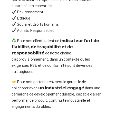
quatre piliers essentiels :
Environnement
Éthique
Social et Droits humains
Achats Responsables
Pour nos clients, c’est un 𝗶𝗻𝗱𝗶𝗰𝗮𝘁𝗲𝘂𝗿 𝗳𝗼𝗿𝘁 𝗱𝗲
𝗳𝗶𝗮𝗯𝗶𝗹𝗶𝘁𝗲́, 𝗱𝗲 𝘁𝗿𝗮𝗰̧𝗮𝗯𝗶𝗹𝗶𝘁𝗲́ 𝗲𝘁 𝗱𝗲
𝗿𝗲𝘀𝗽𝗼𝗻𝘀𝗮𝗯𝗶𝗹𝗶𝘁𝗲́ de notre chaîne
d’approvisionnement, dans un contexte où les
exigences RSE et de conformité sont devenues
stratégiques.
Pour nos partenaires, c’est la garantie de
collaborer avec 𝘂𝗻 𝗶𝗻𝗱𝘂𝘀𝘁𝗿𝗶𝗲𝗹 𝗲𝗻𝗴𝗮𝗴𝗲́ dans une
démarche de développement durable, capable d’allier
performance produit, continuité industrielle et
engagements durables.