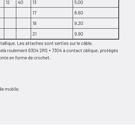
12
40
13
5.00
17
8.60
19
9.20
21
9.90
llique. Les attaches sont serties sur le câble.
elà roulement 6304 2RS + 7304 à contact oblique, protégés
fonte en forme de crochet.
le mobile.