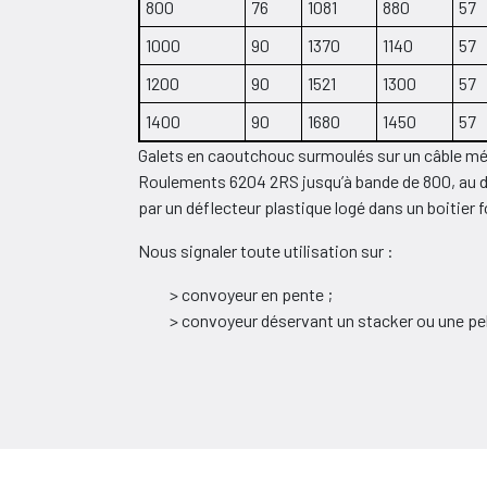
800
76
1081
880
57
1000
90
1370
1140
57
1200
90
1521
1300
57
1400
90
1680
1450
57
Galets en caoutchouc surmoulés sur un câble méta
Roulements 6204 2RS jusqu’à bande de 800, au d
par un déflecteur plastique logé dans un boitier 
Nous signaler toute utilisation sur :
convoyeur en pente ;
convoyeur déservant un stacker ou une pel