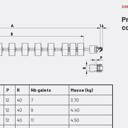
CO
P
co
P
R
Nb galets
Masse (kg)
12
40
7
3.70
12
40
9
4.40
12
40
11
4.50