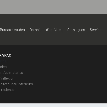
Bureau d’études
Domaines d’activités
Catalogues
Services
X VRAC
ries
ndes
anticolmatants
'inflexion
e retour ou inférieurs
 rouleaux