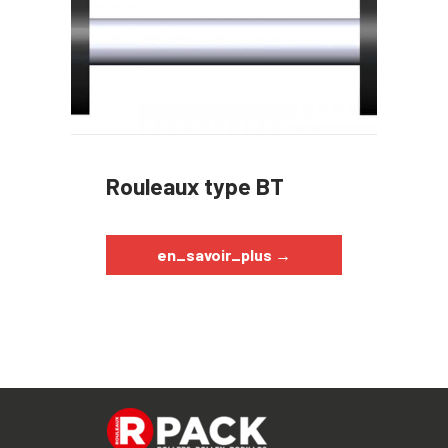
Rouleaux type BT
en_savoir_plus
→