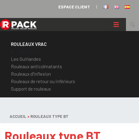
Panneau de gestion des cookies
ESPACE CLIENT
|
ROULEAUX VRAC
Catégories
Les Guirlandes
Rouleaux anticolmatants
Rouleaux d'inflexion
Rouleaux de retour ou inférieurs
Support de rouleaux
ACCUEIL
>
ROULEAUX TYPE BT
Rouleaux type BT